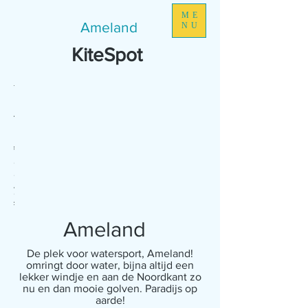
ME
Ameland
NU
KiteSpot
Noordzee
Ameland
kant
kitesurfen
wadkant
wij staan staan
op het strand
De Waddenzee
op ongeveer
is perfect om te
400 meter van
oefenen met
Ameland
varen, je kunt
Adventure. zo
overal staan. Je
garanderen wij
Ameland
hebt alle ruimte
dat we alle
om te varen en
ruimte hebben
De plek voor watersport, Ameland!
je hebt geen
voor onze kites
omringt door water, bijna altijd een
last van golfjes.
en onze lessen.
lekker windje en aan de Noordkant zo
nu en dan mooie golven. Paradijs op
aarde!